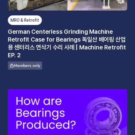
MRO & Retrofit
German Centerless Grinding Machine
Retrofit Case for Bearings 독일산 베어링 산업
용 센터리스 연삭기 수리 사례 | Machine Retrofit
EP. 2
Members only
This article is for
Aug 21, 2025