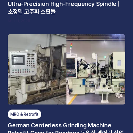
Ultra-Precision High-Frequency Spindle |
초정밀 고주파 스핀들
Sep 11, 2025
MRO & Retrofit
German Centerless Grinding Machine