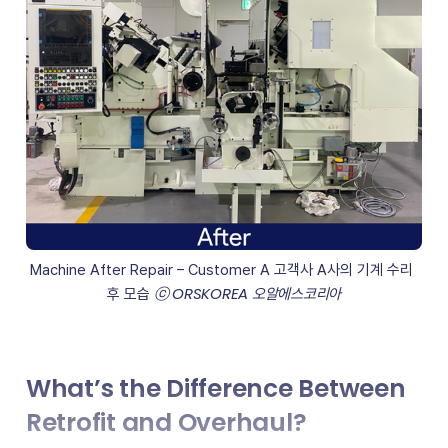
Machine After Repair – Customer A 고객사 A사의 기계 수리 
ⓒ ORSKOREA 오알에스코리아
후 모습 
What’s the Difference Between
Retrofit and Overhaul?