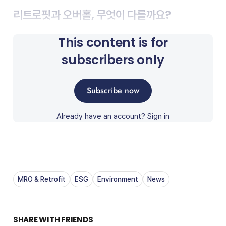
리트로핏과 오버홀, 무엇이 다를까요?
This content is for
subscribers only
Subscribe now
Already have an account?
Sign in
MRO & Retrofit
ESG
Environment
News
SHARE WITH FRIENDS