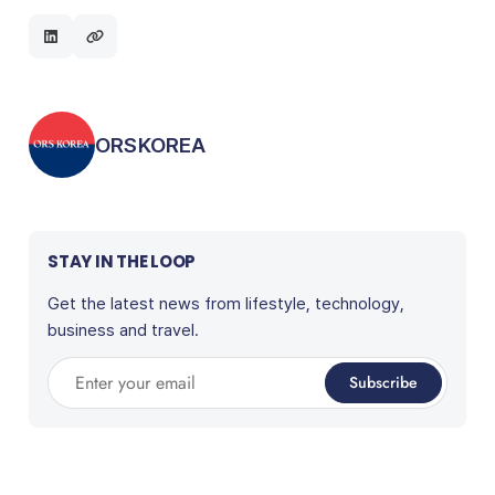
Posted by
ORSKOREA
STAY IN THE LOOP
Get the latest news from lifestyle, technology,
business and travel.
Enter your email
Subscribe