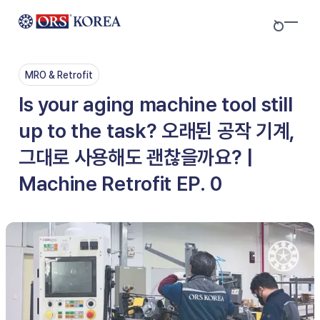
Skip to content
MRO & Retrofit
Is your aging machine tool still
up to the task? 오래된 공작 기계,
그대로 사용해도 괜찮을까요? |
Machine Retrofit EP. 0