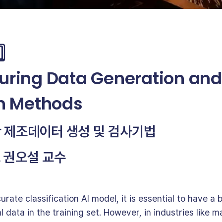
⃣
uring Data Generation and
on Methods
기반 제조데이터 생성 및 검사기법
 권오설 교수
urate classification AI model, it is essential to have a 
data in the training set. However, in industries like 