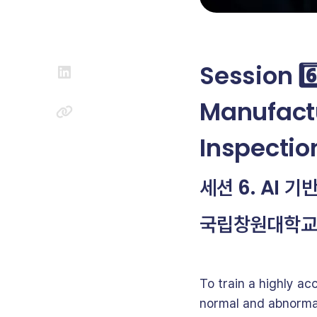
Session 6️
Manufact
Inspecti
세션 6. AI 
국립창원대학교
To train a highly acc
normal and abnormal 