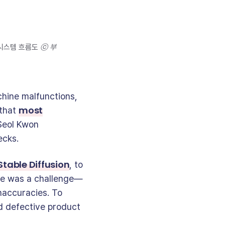
ⓒ 부
출 시스템 흐름도 
chine malfunctions,
most
 that
-Seol Kwon
ecks.
Stable Diffusion
, to
ere was a challenge—
inaccuracies. To
nd defective product