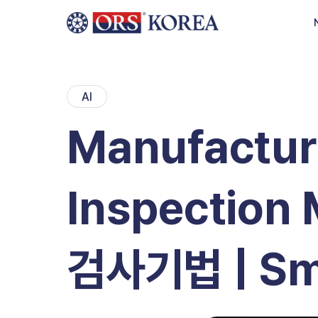
Skip to content
AI
Manufactur
Inspectio
검사기법 | Sma