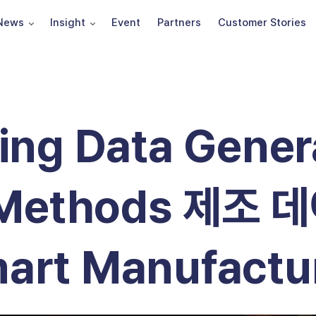
News
Insight
Event
Partners
Customer Stories
ing Data Gener
n Methods 제조
rt Manufactur