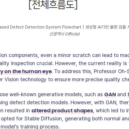
-based Defect Detection System Flowchart | 생성형 AI기반 불량 검
산광역시 Official
ision components, even a minor scratch can lead to ma
ity inspection crucial. However, the current reality is
rely on the human eye
. To address this, Professor Oh
 Vision technology to ensure more precise quality ch
GAN
 chose well-known generative models, such as
and
ining defect detection models. However, with GAN, th
altered product shapes
n resulted in
, which led to 
 opted for Stable Diffusion, generating both normal a
model's training process.