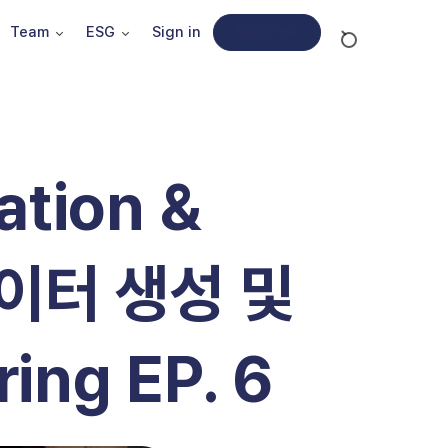
Team
ESG
Sign in
Subscribe
ation &
 데이터 생성 및
ing EP. 6