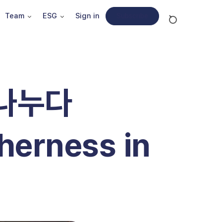
Team
ESG
Sign in
Subscribe
 나누다
herness in