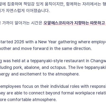
할에 집중하며 책임감 있게 움직이지만, 함께하는 자리에서는 형
기가 자연스럽게 이어졌습니다.
오알에스코리아가 지향하는 따뜻하고 
고 가까이 알아가는 시간은
arted 2026 with a New Year gathering where employ
other and move forward in the same direction.
ng was held at a teppanyaki-style restaurant in Changw
ncluding pork, abalone, and octopus. The live teppanya
ergy and excitement to the atmosphere.
mployees focus on their individual roles with responsi
they are able to connect beyond formal workplace relat
ore comfortable atmosphere.