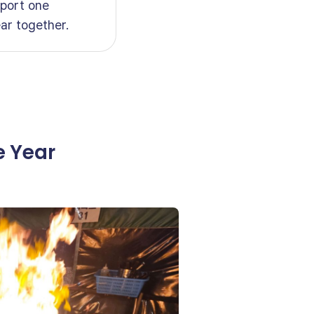
pport one
ar together.
e Year