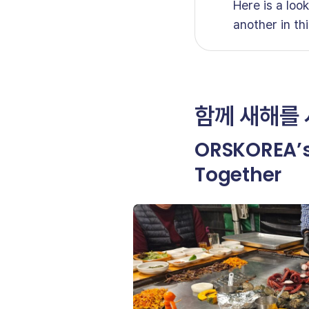
Here is a lo
another in t
함께 새해를
ORSKOREA’s 
Together