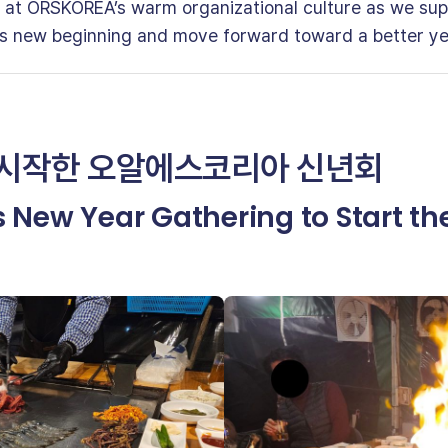
ok at ORSKOREA’s warm organizational culture as we su
his new beginning and move forward toward a better ye
 시작한 오알에스코리아 신년회
New Year Gathering to Start th