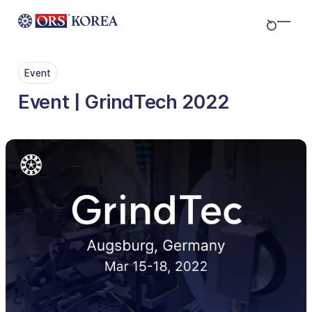
Skip to content
Event
Event | GrindTech 2022