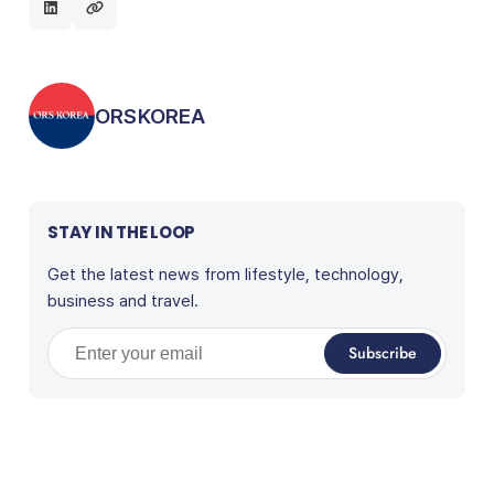
Posted by
ORSKOREA
STAY IN THE LOOP
Get the latest news from lifestyle, technology,
business and travel.
Enter your email
Subscribe