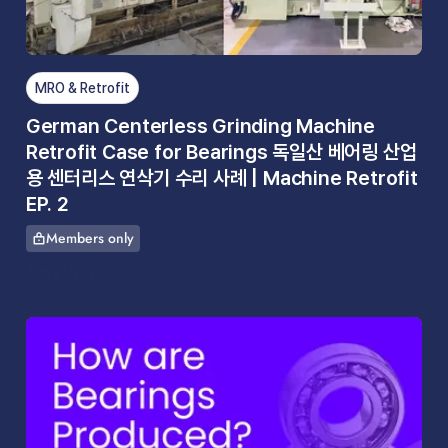
MRO & Retrofit
German Centerless Grinding Machine
Retrofit Case for Bearings 독일산 베어링 산업
용 센터리스 연삭기 수리 사례 | Machine Retrofit
EP. 2
Members only
This article is for
Aug 21, 2025