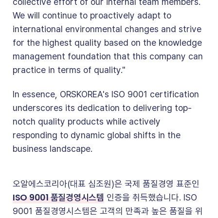
collective effort of our internal team members.
We will continue to proactively adapt to
international environmental changes and strive
for the highest quality based on the knowledge
management foundation that this company can
practice in terms of quality."
In essence, ORSKOREA's ISO 9001 certification
underscores its dedication to delivering top-
notch quality products while actively
responding to dynamic global shifts in the
business landscape.
오알에스코리아(대표 심조원)은 국제 품질경영 표준인
ISO 9001 품질경영시스템
인증을 취득했습니다. ISO
9001 품질경영시스템은 고객의 만족과 높은 품질을 위