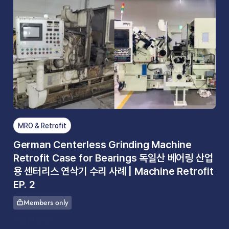
MRO & Retrofit
German Centerless Grinding Machine
Retrofit Case for Bearings 독일산 베어링 산업
용 센터리스 연삭기 수리 사례 | Machine Retrofit
EP. 2
Members only
This article is for
Aug 21, 2025