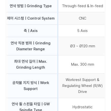
연삭 방법 | Grinding Type
Through-feed & In-feed
제어 시스템 | Control System
CNC
축 | Axis
5 Axis
연삭 직경 범위 | Grinding
Ø3 ~ Ø120 mm
Diameter Range
최대 연삭 길이 | Max.
Max. 300 mm
Grinding Length
Workrest Support &
공작물 지지 방식 | Work
Regulating Wheel (R/W)
Support
Drive
연삭 휠 스핀들 타입 | GW
Hydrostatic
Spindle Type