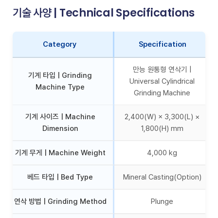
기술 사양 | Technical Specifications
Category
Specification
만능 원통형 연삭기 |
기계 타입 | Grinding
Universal Cylindrical
Machine Type
Grinding Machine
기계 사이즈 | Machine
2,400(W) × 3,300(L) ×
Dimension
1,800(H) mm
기계 무게 | Machine Weight
4,000 kg
베드 타입 | Bed Type
Mineral Casting(Option)
연삭 방법 | Grinding Method
Plunge