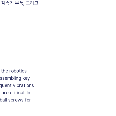
 감속기 부품, 그리고
 the robotics
 assembling key
quent vibrations
re critical. In
ball screws for