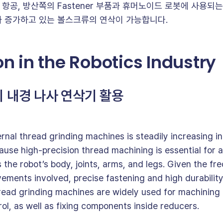
공, 방산쪽의 Fastener 부품과 휴머노이드 로봇에 사용되는
 증가하고 있는 볼스크류의 연삭이 가능합니다.
on in the Robotics Industry
 내경 나사 연삭기 활용
nal thread grinding machines is steadily increasing in
cause high-precision thread machining is essential for
he robot’s body, joints, arms, and legs. Given the fre
ents involved, precise fastening and high durability a
hread grinding machines are widely used for machining 
ol, as well as fixing components inside reducers.