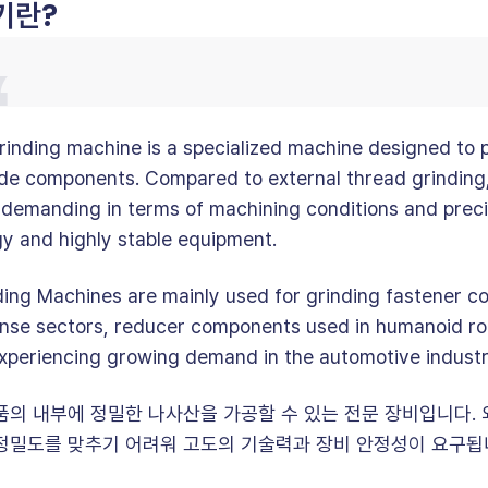
기란?
rinding machine is a specialized machine designed to p
side components. Compared to external thread grinding,
e demanding in terms of machining conditions and preci
y and highly stable equipment.
nding Machines are mainly used for grinding fastener c
se sectors, reducer components used in humanoid rob
xperiencing growing demand in the automotive industr
품의 내부에 정밀한 나사산을 가공할 수 있는 전문 장비입니다. 
정밀도를 맞추기 어려워 고도의 기술력과 장비 안정성이 요구됩