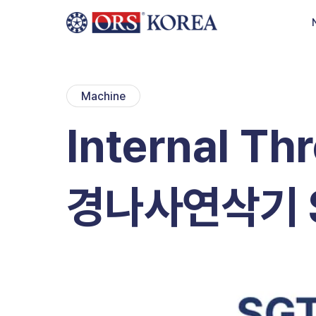
Skip to content
Machine
Internal Th
경나사연삭기 S