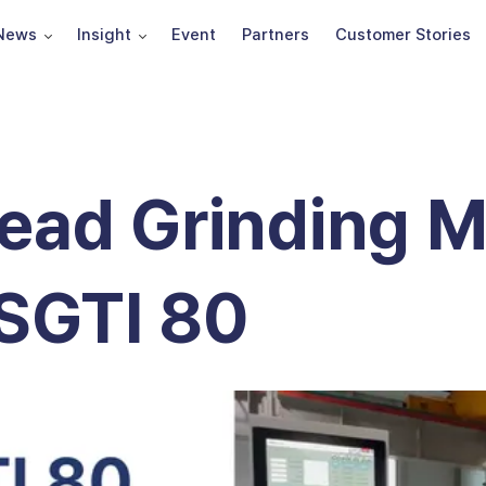
News
Insight
Event
Partners
Customer Stories
read Grinding 
GTI 80