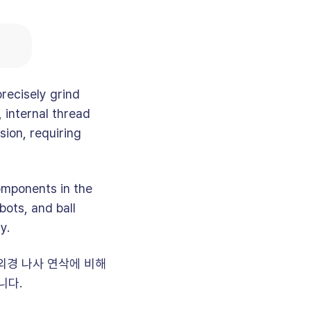
recisely grind
 internal thread
sion, requiring
omponents in the
ots, and ball
y.
외경 나사 연삭에 비해
니다.