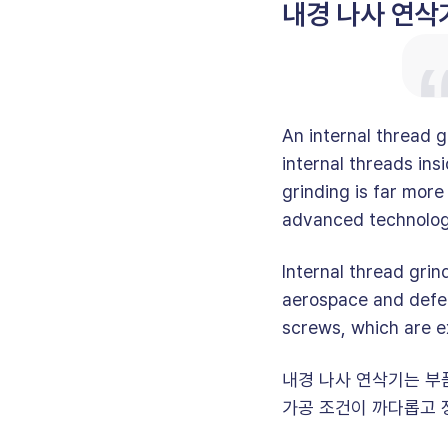
내경 나사 연삭
An internal thread g
internal threads in
grinding is far mor
advanced technolog
Internal thread gri
aerospace and defen
screws, which are e
내경 나사 연삭기는 부
가공 조건이 까다롭고 