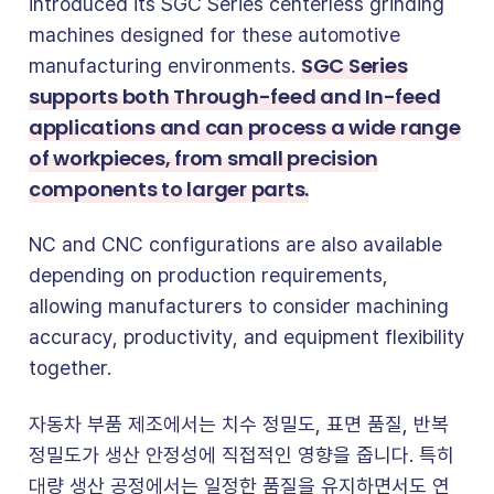
introduced its SGC Series centerless grinding
machines designed for these automotive
SGC Series
manufacturing environments.
supports both Through-feed and In-feed
applications and can process a wide range
of workpieces, from small precision
components to larger parts.
NC and CNC configurations are also available
depending on production requirements,
allowing manufacturers to consider machining
accuracy, productivity, and equipment flexibility
together.
자동차 부품 제조에서는 치수 정밀도, 표면 품질, 반복
정밀도가 생산 안정성에 직접적인 영향을 줍니다. 특히
대량 생산 공정에서는 일정한 품질을 유지하면서도 연