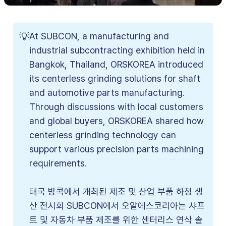
💡
At SUBCON, a manufacturing and
industrial subcontracting exhibition held in
Bangkok, Thailand, ORSKOREA introduced
its centerless grinding solutions for shaft
and automotive parts manufacturing.
Through discussions with local customers
and global buyers, ORSKOREA shared how
centerless grinding technology can
support various precision parts machining
requirements.
태국 방콕에서 개최된 제조 및 산업 부품 하청 생
산 전시회 SUBCON에서 오알에스코리아는 샤프
트 및 자동차 부품 제조를 위한 센터리스 연삭 솔