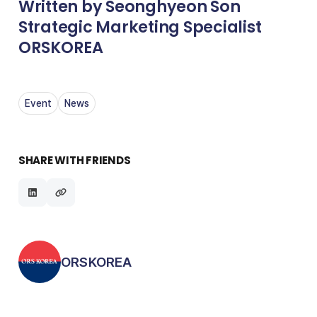
Written by Seonghyeon Son
Strategic Marketing Specialist
ORSKOREA
Event
News
SHARE WITH FRIENDS
Posted by
ORSKOREA