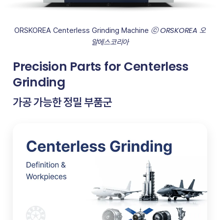
ⓒ ORSKOREA 오
ORSKOREA Centerless Grinding Machine 
알에스코리아
Precision Parts for Centerless
Grinding
가공 가능한 정밀 부품군