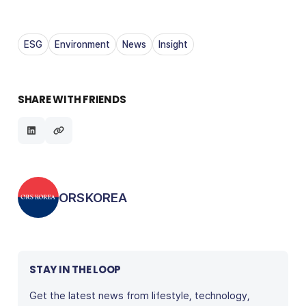
ESG
Environment
News
Insight
SHARE WITH FRIENDS
Posted by
ORSKOREA
STAY IN THE LOOP
Get the latest news from lifestyle, technology,