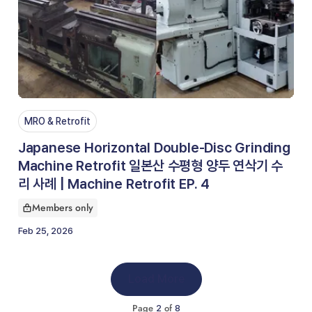
MRO & Retrofit
Japanese Horizontal Double-Disc Grinding
Machine Retrofit 일본산 수평형 양두 연삭기 수
리 사례 | Machine Retrofit EP. 4
Members only
This article is for
Feb 25, 2026
Load More
Page
of
2
8